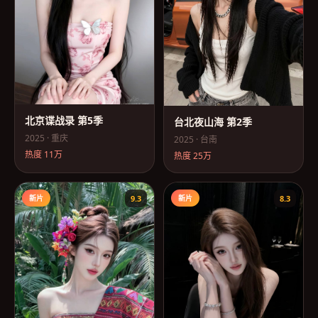
北京谍战录 第5季
台北夜山海 第2季
2025
·
重庆
2025
·
台南
热度
11万
热度
25万
新片
9.3
新片
8.3