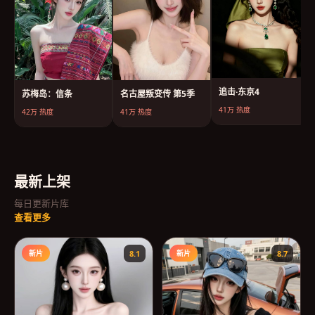
追击·东京4
苏梅岛：信条
名古屋叛变传 第5季
41万
热度
42万
热度
41万
热度
最新上架
每日更新片库
查看更多
新片
8.1
新片
8.7