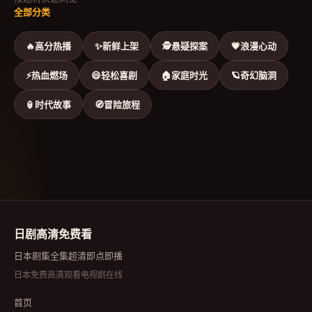
全部分类
🔥
高分热播
✨
新鲜上架
🕵
悬疑探案
💗
浪漫心动
⚡
热血燃场
😄
轻松喜剧
🏠
家庭时光
🪐
奇幻脑洞
🏮
时代故事
🧭
冒险旅程
日剧高清免费看
日本剧集全集超清即点即播
日本免费高清观看电视剧在线
首页