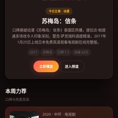
今日主推 ·
动漫
苏梅岛：信条
口碑悬疑动漫《苏梅岛：信条》泰国区热播，提拉达·帕提
通多场戏令人印象深刻，楚克·萨克瑞科调度精准，2017年
1月25日上线日本免费高清观看电视剧在线完整版。
2017
苏梅岛
口碑
7.7
热度
42万
立即播放
进入频道
本周力荐
口碑与热度双高
2020
·
中环
·
电视剧