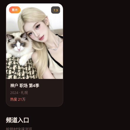
新片
7.3
神户 职场 第4季
2024
·
札幌
热度
21万
频道入口
按题材快速浏览