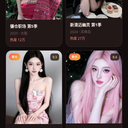
新清迈幽灵 第1季
镰仓职场 第5季
2024
·
苏梅岛
2025
·
大阪
热度
27万
热度
12万
新片
9.3
新片
9.4