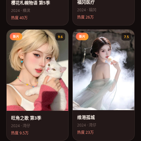
福冈医疗
樱花札幌物语 第5季
2024
·
福冈
2024
·
横滨
热度
26万
热度
40万
新片
9.6
新片
7.5
维港孤城
旺角之歌 第3季
2024
·
湾仔
2024
·
湾仔
热度
23万
热度
9.5万